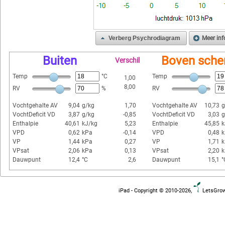
Verberg Psychrodiagram
Meer inf
Buiten
Boven sch
Verschil
Temp
°C
Temp
1,00
8,00
RV
%
RV
Vochtgehalte AV
9,04
g/kg
1,70
Vochtgehalte AV
10,73
g
VochtDeficit VD
3,87
g/kg
-0,85
VochtDeficit VD
3,03
g
Enthalpie
40,61
kJ/kg
5,23
Enthalpie
45,85
k
VPD
0,62
kPa
-0,14
VPD
0,48
k
VP
1,44
kPa
0,27
VP
1,71
k
VPsat
2,06
kPa
0,13
VPsat
2,20
k
Dauwpunt
12,4
°C
2,6
Dauwpunt
15,1
°
iPad - Copyright © 2010-2026,
LetsGrow